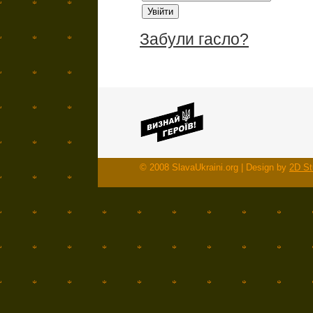
Забули гасло?
© 2008 SlavaUkraini.org | Design by
2D St