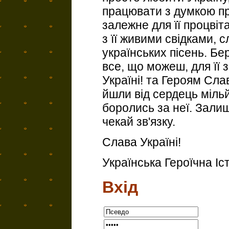
працювати з думкою пр
залежне для її процвіт
з її живими свідками, 
українських пісень. Бе
все, що можеш, для її
Україні! та Героям Слав
йшли від сердець мільйо
боролись за неї. Залиш,
чекай зв'язку.
Слава Україні!
Українська Героїчна Іс
Вхід