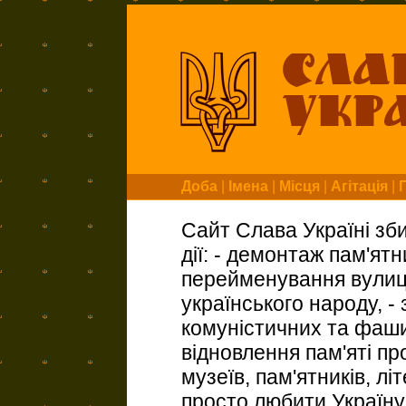
Доба
|
Імена
|
Місця
|
Агітація
|
Сайт Слава Україні зб
дії: - демонтаж пам'ят
перейменування вулиць
українського народу, -
комуністичних та фашис
відновлення пам'яті пр
музеїв, пам'ятників, л
просто любити Україну