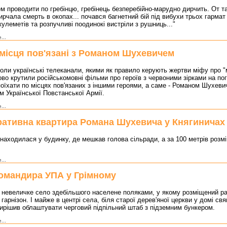
ем проводити по гребінцю, гребінець безперебійно-марудно дирчить. От т
рчала смерть в окопах... почався багнетний бій під вибухи трьох гармат
кулеметів та розпучливі поодинокі вистріли з рушниць..."
...
і місця пов'язані з Романом Шухевичем
коли українські телеканали, якими як правило керують жертви міфу про "
во крутили російськомовні фільми про героїв з червоними зірками на по
оїхати по місцях пов'язаних з іншими героями, а саме - Романом Шухеви
 Української Повстанської Армії.
...
ративна квартира Романа Шухевича у Княгиничах
находилася у будинку, де мешкав голова сільради, а за 100 метрів роз
!
...
омандира УПА у Грімному
і невеличке село здебільшого населене поляками, у якому розміщений р
 гарнізон. І майже в центрі села, біля старої дерев'яної церкви у домі с
ирішив облаштувати черговий підпільний штаб з підземним бункером.
...