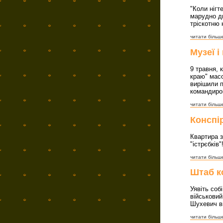
"Коли нігт
марудно ди
тріскотню 
читати більше
Музеї 
9 травня, 
краю" масо
вирішили п
командиром
читати більше
Конспі
Квартира з
"істрєбків"
читати більше
Штаб к
Уявіть соб
військовий
Шухевич в
читати більше