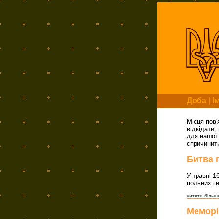
Доба
|
І
Місця пов'
відвідати,
для нашої 
спричинити
Битва 
У травні 1
польних ге
читати більше
Меморі