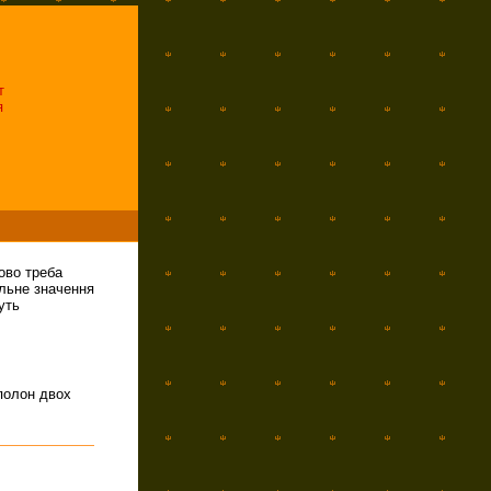
т
я
ово треба
альне значення
уть
 полон двох