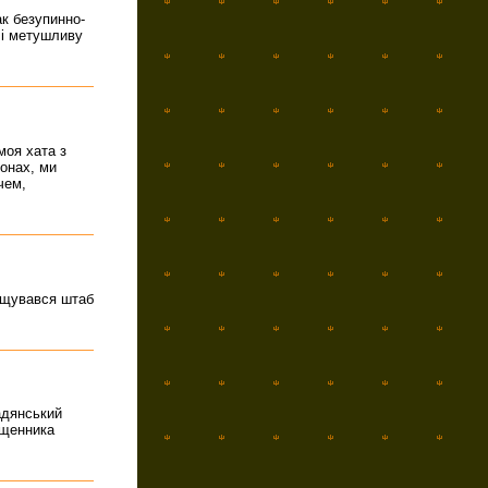
ак безупинно-
 і метушливу
моя хата з
гонах, ми
чем,
міщувався штаб
адянський
вященника