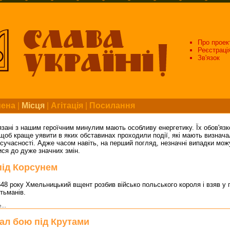
Про проек
Реєстраці
Зв'язок
мена
|
Місця
|
Агітація
|
Посилання
язані з нашим героїчним минулим мають особливу енергетику. Їх обов'язк
 щоб краще уявити в яких обставинах проходили події, які мають визнач
сучасності. Адже часом навіть, на перший погляд, незначні випадки мож
ся до дуже значних змін.
під Корсунем
648 року Хмельницький вщент розбив військо польського короля і взяв у
тьманів.
...
ал бою під Крутами