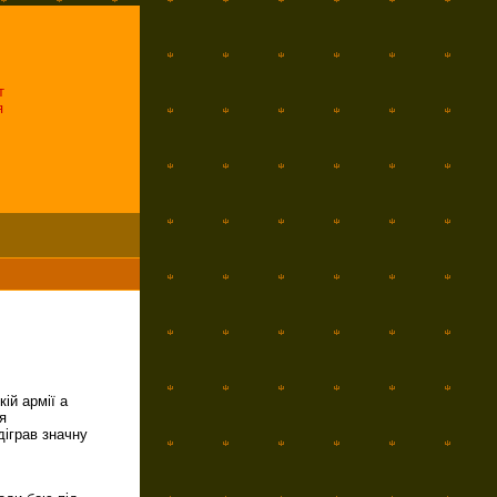
т
я
ій армії а
я
діграв значну