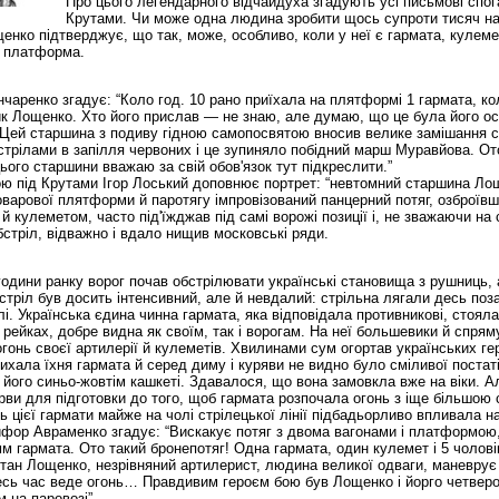
Про цього легендарного відчайдуха згадують усі письмові спог
Крутами. Чи може одна людина зробити щось супроти тисяч на
нко підтверджує, що так, може, особливо, коли у неї є гармата, кулеме
а платформа.
нчаренко згадує: “Коло год. 10 рано приїхала на плятформі 1 гармата, ко
ик Лощенко. Хто його прислав — не знаю, але думаю, що це була його о
. Цей старшина з подиву гідною самопосвятою вносив велике замішання 
стрілами в запілля червоних і це зупиняло побідний марш Муравйова. О
ього старшини вважаю за свій обов'язок тут підкреслити.”
ою під Крутами Ігор Лоський доповнює портрет: “невтомний старшина Ло
оварової плятформи й паротягу імпровізований панцерний потяг, озброївш
й кулеметом, часто під'їжджав під самі ворожі позиції і, не зважаючи на
стріл, відважно і вдало нищив московські ряди.
ї години ранку ворог почав обстрілювати українські становища з рушниць, 
стріл був досить інтенсивний, але й невдалий: стрільна лягали десь поза
лі. Українська єдина чинна гармата, яка відповідала противникові, стоял
 рейках, добре видна як своїм, так і ворогам. На неї большевики й спря
гонь своєї артилерії й кулеметів. Хвилинами сум огортав українських гер
ихала їхня гармата й серед диму і куряви не видно було сміливої постаті
його синьо-жовтім кашкеті. Здавалося, що вона замовкла вже на віки. А
ви для підготовки до того, щоб гармата розпочала огонь з іще більшою
ь цієї гармати майже на чолі стрілецької лінії підбадьорливо впливала на 
фор Авраменко згадує: “Вискакує потяг з двома вагонами і платформою,
мм гармата. Ото такий бронепотяг! Одна гармата, один кулемет і 5 чолові
тан Лощенко, незрівняний артилерист, людина великої одваги, маневрує
есь час веде огонь… Правдивим героєм бою був Лощенко і йорго четверо
м на паровозі”.