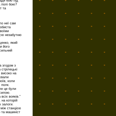
ади бою під
 полі бою?
т та
ло неї сам
собиста
своїми
тсю незабутню
щенко, який
и його
 сильний
а згодом з
 стрілецькі
а високо на
мували
оїв, коли
 полк.
ле це були
 силою.
всіх вояків.“
 на которій
к залоги.
 між станцією
 та машиніст