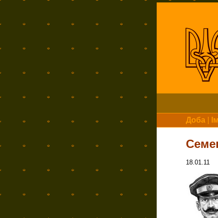
Доба
|
І
Семе
18.01.11