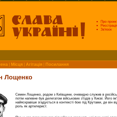
Про проек
Реєстраці
Зв'язок
мена
|
Місця
|
Агітація
|
Посилання
н Лощенко
Семен Лощенко, родом з Київщини, очевидно служив в російськ
потім напевне був делегатом військових з'їздів у Києві. Його ім'
найяскравіше згадується в контексті бою під Крутами, де він ві
роль як артилерист.