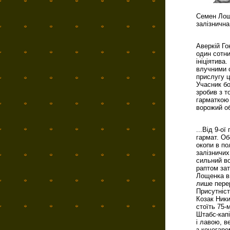
Семен Лоще
залізничн
Аверкій Го
один сотн
ініціятива
влучними 
прислугу ц
Учасник б
зробив з т
гарматкою 
ворожий об
...Від 9-о
гармат. Об
окопи в по
залізничих
сильний во
раптом зат
Лощенка в 
лише перер
Присутніст
Козак Ники
стоїть 75-
Штабс-капі
і лавою, в
з кочегаро