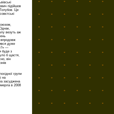
вівські
евич підійшов
 Голубов. Це
совєтські
Союзом,
Однак,
олу везуть аж
зень
й впродовж
ився дуже
ю?» —
и буде з
було б щастя,
но, він
знів
похідної групи
і на
ла засуджена
омерла в 2008