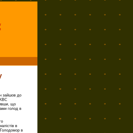
т
я
у
ин зайшов до
НКВС
вивши, що
тами голод в
го
налістів в
а Голодомор в