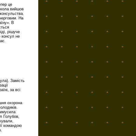
епер це
икола вийшов
 консульства.
 черговим. На
аїну». В
ється
іді, рішуче
 консул не
ає.
ула). Замість
зації
їні, за всі
ішня охорона
молодиків.
римусила
ул Голубов,
окували.
 її командою
о.