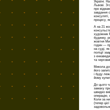
Україні. Н
Львові. Зг
про відваж
завдання с
консуляті,
процесу, я
А на 21 жо
консульст
художник Р
будинку, р
жовтня Мик
годин — пр
на суді, я
поліції за
з енкаведи
та чергови
Микола до
його запит
і буду леж
йому купил
До цього ч
замаху при
швидко вий
операцію, 
Коли за ни
(тепер цiє
задовольни