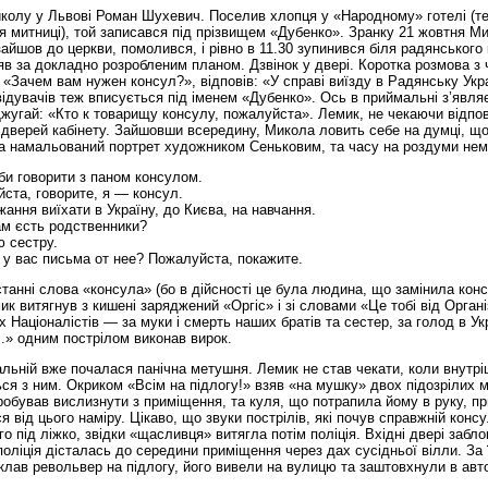
колу у Львові Роман Шухевич. Поселив хлопця у «Народному» готелі (т
 митниці), той записався під прізвищем «Дубенко». Зранку 21 жовтня М
зайшов до церкви, помолився, і рівно в 11.30 зупинився біля радянського
іяв за докладно розробленим планом. Дзвінок у двері. Коротка розмова з
 «Зачем вам нужен консул?», відповів: «У справі виїзду в Радянську Укр
відувачів теж вписується під іменем «Дубенко». Ось в приймальні з’явля
жугай: «Кто к товарищу консулу, пожалуйста». Лемик, не чекаючи відпов
дверей кабінету. Зайшовши всередину, Микола ловить себе на думці, що
на намальований портрет художником Сеньковим, та часу на роздуми нем
би говорити з паном консулом.
ста, говорите, я — консул.
ння виїхати в Україну, до Києва, на навчання.
ам єсть родственники?
ю сестру.
 у вас письма от нее? Пожалуйста, покажите.
танні слова «консула» (бо в дійсності це була людина, що замінила конс
ик витягнув з кишені заряджений «Оргіс» і зі словами «Це тобі від Органі
х Націоналістів — за муки і смерть наших братів та сестер, за голод в Укра
.» одним пострілом виконав вирок.
льній вже почалася панічна метушня. Лемик не став чекати, коли внутр
ся з ним. Окриком «Всім на підлогу!» взяв «на мушку» двох підозрілих 
обував вислизнути з приміщення, та куля, що потрапила йому в руку, п
я від цього наміру. Цікаво, що звуки пострілів, які почув справжній конс
го під ліжко, звідки «щасливця» витягла потім поліція. Вхідні двері забл
оліція дісталась до середини приміщення через дах сусідньої вілли. За
лав револьвер на підлогу, його вивели на вулицю та заштовхнули в авт