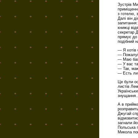
Зустрів Ми
приміщення
з готелю, 
Далі він д
запитання:
книжці від
секретар Д
прямує до 
подібний 
— Я хотів 
— Пожалуй
— Маю бажа
— У вас т
— Так, ма
— Есть ли
Це були ос
листів Лем
Українськи
знущання..
А в прийма
розправить
Джугай спр
відмовитис
загнали йо
Польська п
Микола пок