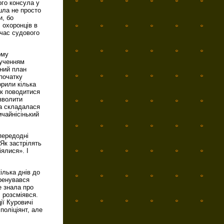
ого консула у
шла не просто
и, бо
 охоронців в
 час судового
ому
рученням
чний план
початку
орили кілька
як поводитися
зволити
ка складалася
ичайнісінький
передодні
«Як застрілять
іялися». І
ілька днів до
ренувався
е знала про
 розсміявся.
ії Куровичі
поліціянт, але