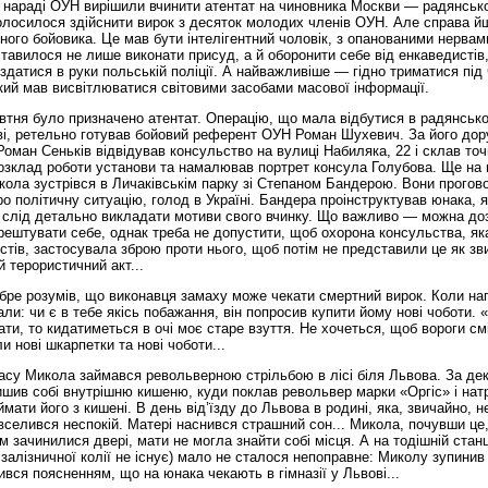
а нараді ОУН вирішили вчинити атентат на чиновника Москви — радянськ
олосилося здійснити вирок з десяток молодих членів ОУН. Але справа й
ного бойовика. Це мав бути інтелігентний чоловік, з опанованими нервам
тавилося не лише виконати присуд, а й оборонити себе від енкаведистів,
 здатися в руки польській поліції. А найважливіше — гідно триматися під
кий мав висвітлюватися світовими засобами масової інформації.
втня було призначено атентат. Операцію, що мала відбутися в радянськ
ві, ретельно готував бойовий референт ОУН Роман Шухевич. За його до
оман Сеньків відвідував консульство на вулиці Набиляка, 22 і склав то
озклад роботи установи та намалював портрет консула Голубова. Ще на 
ола зустрівся в Личаківськім парку зі Степаном Бандерою. Вони прогов
о політичну ситуацію, голод в Україні. Бандера проінструктував юнака, 
к слід детально викладати мотиви свого вчинку. Що важливо — можна до
арештувати себе, однак треба не допустити, щоб охорона консульства, я
стів, застосувала зброю проти нього, щоб потім не представили це як зв
й терористичний акт...
бре розумів, що виконавця замаху може чекати смертний вирок. Коли на
али: чи є в тебе якісь побажання, він попросив купити йому нові чоботи. 
ати, то кидатиметься в очі моє старе взуття. Не хочеться, щоб вороги см
и нові шкарпетки та нові чоботи...
асу Микола займався револьверною стрільбою в лісі біля Львова. За дек
шив собі внутрішню кишеню, куди поклав револьвер марки «Оргіс» і нат
мати його з кишені. В день від’їзду до Львова в родині, яка, звичайно, н
вселився неспокій. Матері наснився страшний сон... Микола, почувши це,
м зачинилися двері, мати не могла знайти собі місця. А на тодішній станц
ї залізничної колії не існує) мало не сталося непоправне: Миколу зупинив 
вся поясненням, що на юнака чекають в гімназії у Львові...