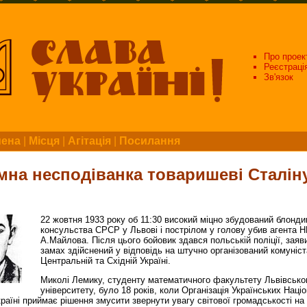
Про проек
Реєстраці
Зв'язок
мена
|
Місця
|
Агітація
|
Посилання
мна несподіванка товаришеві Сталін
22 жовтня 1933 року об 11:30 високий міцно збудований блонд
консульства СРСР у Львові і пострілом у голову убив агента 
А.Майлова. Після цього бойовик здався польській поліції, зая
замах здійснений у відповідь на штучно організований комуніс
Центральній та Східній Україні.
Миколі Лемику, студенту математичного факультету Львівсько
університету, було 18 років, коли Організація Українських Націо
країні приймає рішення змусити звернути увагу світової громадськості н