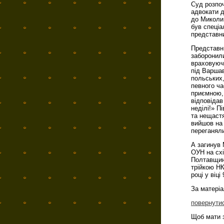
Суд розпоч
адвокати 
до Миколи 
був спеціа
представни
Представн
заборонили
враховуючи
під Варшав
польських,
певного ча
приємною,
відповідав
неділі!» П
та нещастя
вийшов на 
переганяли
А загинув 
ОУН на схі
Полтавщин
трійкою НК
році у віці 
За матері
повернути
Щоб мати з