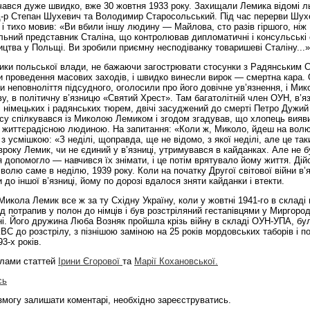
ався дуже швидко, вже 30 жовтня 1933 року. Захищали Лемика відомі ль
д-р Степан Шухевич та Володимир Старосольcький. Під час перерви Шух
і тихо мовив: «Ви вбили іншу людину — Майлова, сто разів гіршого, ніж
льний представник Сталіна, що контролював дипломатичні і консульські 
цтва у Польщі. Ви зробили приємну несподіванку товаришеві Сталіну...»
ики польської влади, не бажаючи загострювати стосунки з Радянським 
 проведення масових заходів, і швидко винесли вирок — смертна кара. 
 неповноліття підсудного, оголосили про його довічне ув’язнення, і Мик
у, в політичну в’язницю «Святий Хрест». Там багатолітній член ОУН, в’я
 німецьких і радянських тюрем, двічі засуджений до смерті Петро Дужи
су спілкувався із Миколою Лемиком і згодом згадував, що хлопець вияв
 життєрадісною людиною. На запитання: «Коли ж, Миколо, йдеш на вол
 з усмішкою: «З неділі, щоправда, ще не відомо, з якої неділі, але це так
івроку Лемик, чи не єдиний у в’язницi, утримувався в кайданках. Але не 
 допомогло — навчився їх знімати, і це потім врятувало йому життя. Дійс
волю саме в неділю, 1939 року. Коли на початку Другої світової війни в’я
 до іншої в’язницi, йому по дорозі вдалося зняти кайданки і втекти.
Микола Лемик все ж за ту Східну Україну, коли у жовтні 1941-го в складі 
д потрапив у полон до німців і був розстріляний гестапівцями у Миргород
і. Його дружина Люба Возняк пройшла крізь війну в складі ОУН-УПА, бу
ВС до розстрілу, з пізнішою заміною на 25 років мордовських таборів і п
93-х років.
алами статтей
Ірини Єгорової
та
Марії Кохановської.
сь
могу залишати коментарі, необхідно зареєструватись.