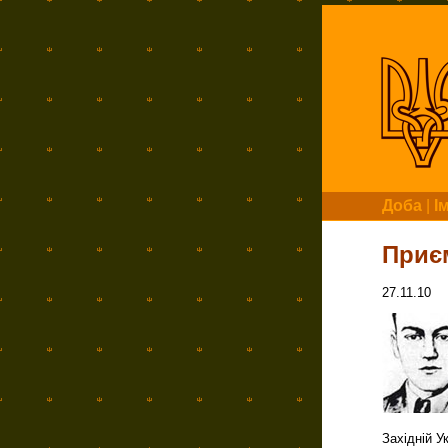
Доба
|
І
Приє
27.11.10
Західній У