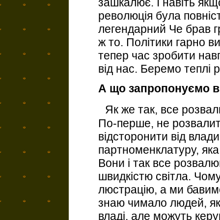
зашкалює. І навіть якщ
революція була повніс
легендарний Че брав г
ж то. Політики гарно в
тепер час зробити навп
від нас. Беремо теплі 
А що запропонуємо в
Як же так, все розвал
По-перше, не розвалити
відсторонити від влади 
партноменклатуру, яка
Вони і так все розвалю
швидкістю світла. Чом
люстрацію, а ми бавим
знаю чимало людей, які
владі, але можуть керу