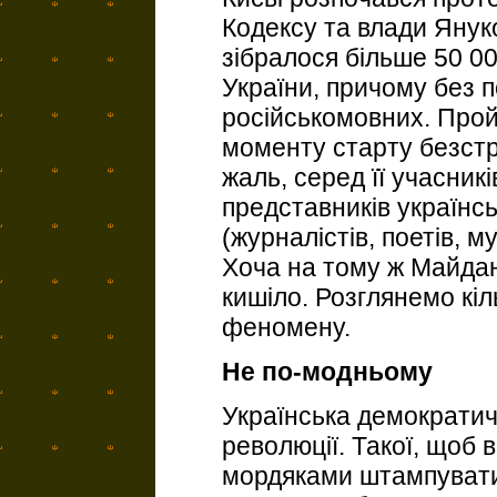
Кодексу та влади Янук
зібралося більше 50 00
України, причому без по
російськомовних. Прой
моменту старту безстро
жаль, серед її учасник
представників українсь
(журналістів, поетів, му
Хоча на тому ж Майдан
кишіло. Розглянемо кі
феномену.
Не по-модньому
Українська демократич
революції. Такої, щоб 
мордяками штампувати