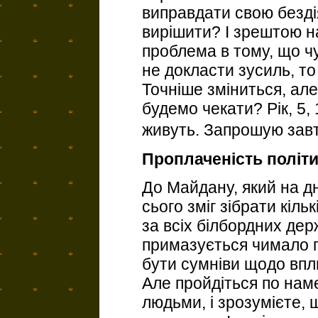
виправдати свою безді
вирішити? І зрештою н
проблема в тому, що чу
не докласти зусиль, то 
Точніше зміниться, але
будемо чекати? Рік, 5,
живуть. Запрошую зав
Проплаченість політ
До Майдану, який на дні
сього зміг зібрати кіль
за всіх білбордних де
примазується чимало п
бути сумніви щодо впл
Але пройдіться по наме
людьми, і зрозумієте,