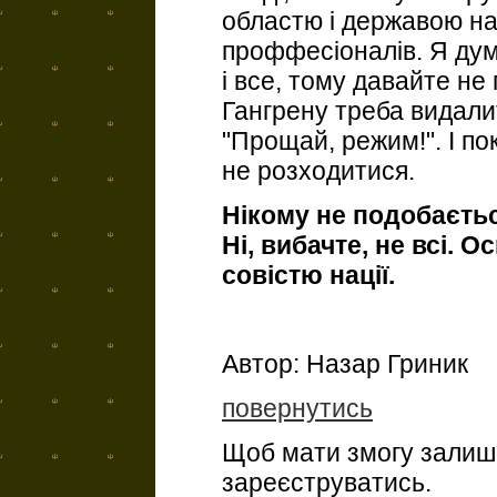
областю і державою на
проффесіоналів. Я дум
і все, тому давайте не
Гангрену треба видали
"Прощай, режим!". І по
не розходитися.
Нікому не подобається
Ні, вибачте, не всі. О
совістю нації.
Автор: Назар Гриник
повернутись
Щоб мати змогу залиша
зареєструватись.