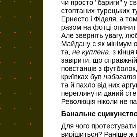
чи просто "бариги" у с
стоптаних турецьких ту
Ернесто і Фіделя, а том
разом на фотці опинити
Але зверніть увагу, люб
Майдану є як мінімум 
та,
не куплена
, з кінц
завірити, що справжні
повстанців з футболок,
криївках був
набагато
та й пахло від них ар
переглянути даний сте
Революція ніколи не п
Банальне сцикунств
Для чого протестувати
вирішиться? Раніше ж