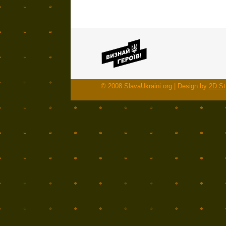
© 2008 SlavaUkraini.org | Design by
2D St