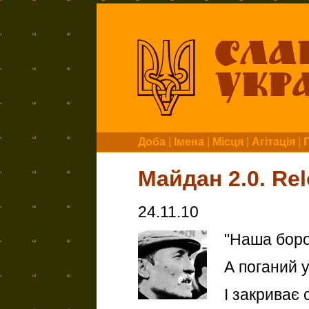
Доба
|
Імена
|
Місця
|
Агітація
|
Майдан 2.0. Re
24.11.10
"Наша боро
А поганий 
І закриває 