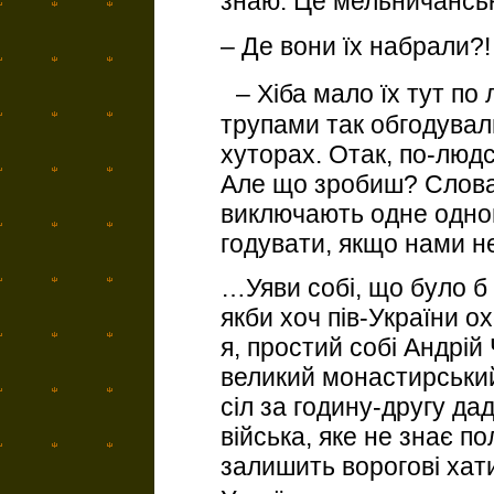
знаю. Це мельничансь
– Де вони їх набрали?!
– Хіба мало їх тут по 
трупами так обгодувал
хуторах. Отак, по-люд
Але що зробиш? Слова 
виключають одне одног
годувати, якщо нами не
…Уяви собі, що було б
якби хоч пів-України 
я, простий собі Андрій
великий монастирський 
сіл за годину-другу дад
війська, яке не знає по
залишить ворогові хати