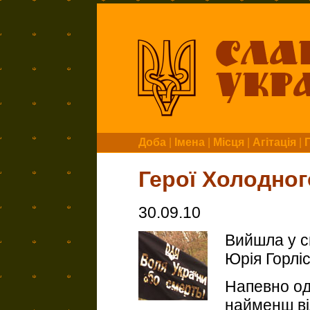
Доба
|
Імена
|
Місця
|
Агітація
|
Герої Холодног
30.09.10
Вийшла у св
Юрія Горлі
Напевно од
найменш ві