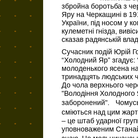
збройна боротьба з ч
Яру на Черкащині в 19
України, під носом у ко
кулеметні гнізда, виві
сказав радянській владі
Сучасник подій Юрій Го
“Холодний Яр” згадує: 
молоденького ясена на
тринадцять людських ч
До чола верхнього чер
"Володіння Холодного 
заборонений". Чомусь 
сміються над цим жарто
– це штаб ударної груп
уповноваженим Станай