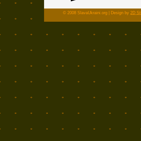
© 2008 SlavaUkraini.org | Design by
2D St