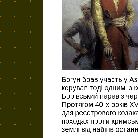
Богун брав участь у Аз
керував тоді одним із 
Борівський перевіз чер
Протягом 40-х років XV
для реєстрового козака
походах проти кримськи
землі від набігів останн