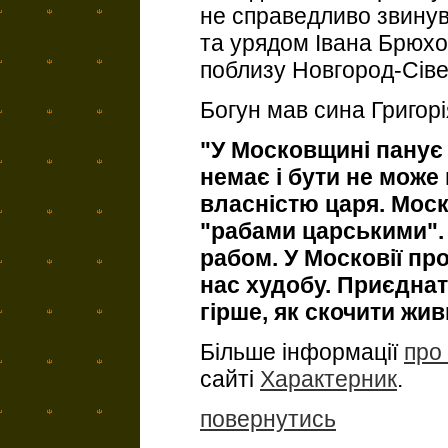
не справедливо звину
та урядом Івана Брюхо
поблизу Новгород-Сіве
Богун мав сина Григорія
"У Московщині панує
немає і бути не може 
власністю царя. Мос
"рабами царськими".
рабом. У Московії пр
нас худобу. Приєднат
гірше, як скочити жи
Більше інформації
про 
сайті
Характерник
.
повернутись