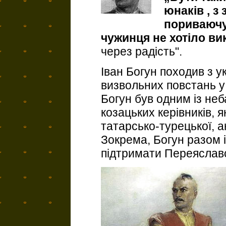
юнаків , 
пориваючу 
чужинця не хотіло ви
через радість".
Іван Богун походив з у
визвольних повстань у 
Богун був одним із неб
козацьких керівників, я
татарсько-турецької, ан
Зокрема, Богун разом 
підтримати Переяславс