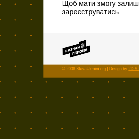
Щоб мати змогу залиша
зареєструватись.
© 2008 SlavaUkraini.org | Design by
2D St