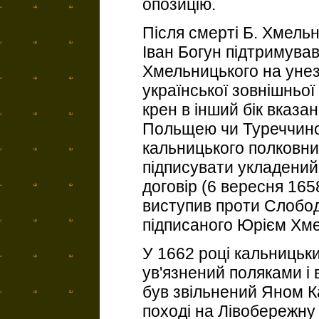
опозицію.
Після смерті Б. Хмельн
Іван Богун підтримував
Хмельницького на уне
української зовнішньої
крен в інший бік вказа
Польщею чи Туреччино
кальницького полковни
підписувати укладений
договір (6 вересня 1658
виступив проти Слобод
підписаного Юрієм Хм
У 1662 році кальницьк
ув'язнений поляками і 
був звільнений Яном К
поході на Лівобережну 