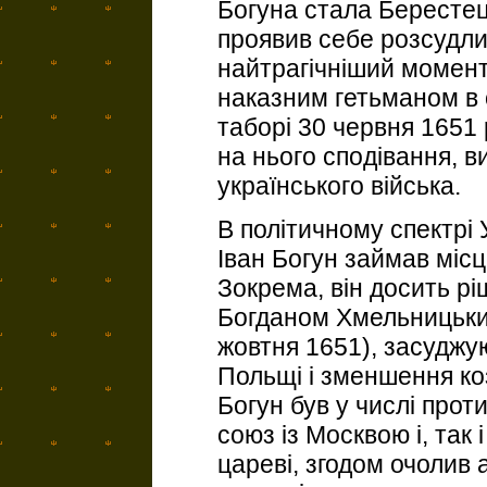
Богуна стала Берестець
проявив себе розсудл
найтрагічніший момент
наказним гетьманом в
таборі 30 червня 1651 
на нього сподівання, в
українського війська.
В політичному спектрі 
Іван Богун займав місц
Зокрема, він досить р
Богданом Хмельницьким
жовтня 1651), засуджу
Польщі і зменшення коз
Богун був у числі прот
союз із Москвою i, так
цареві, згодом очолив