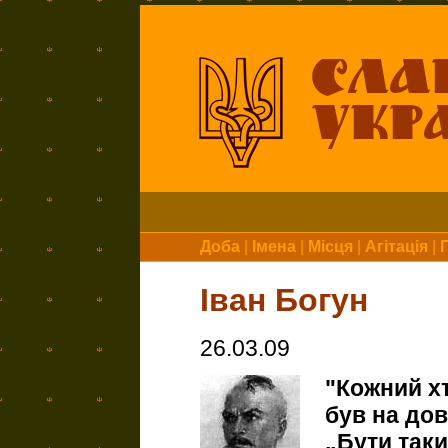
Доба
|
Імена
|
Місця
|
Агітація
|
Іван Богун
26.03.09
"Кожний х
був на до
„Бути таки