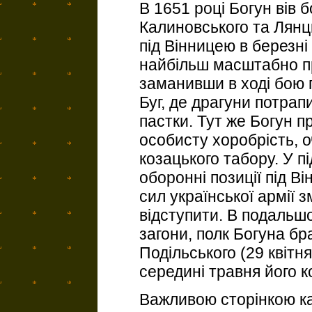
В 1651 році Богун вів 
Калиновського та Лянц
під Вінницею в березн
найбільш масштабно пр
заманивши в ході бою 
Буг, де драгуни потрап
пастки. Тут же Богун п
особисту хоробрість, о
козацького табору. У п
оборонні позиції під Ві
сил української армії 
відступити. В подальш
загони, полк Богуна бр
Подільського (29 квітня
середині травня його к
Важливою сторінкою ка