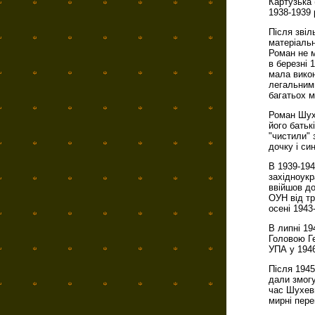
Картузька 
1938-1939 
Після зві
матеріальн
Роман не м
в березні 
мала викон
легальним
багатьох м
Роман Шух
його батьк
"чистили" 
дочку і си
В 1939-194
західноукр
ввійшов д
ОУН від т
осені 1943
В липні 19
Головою Г
УПА у 1946
Після 1945
дали змогу
час Шухеви
мирні пере