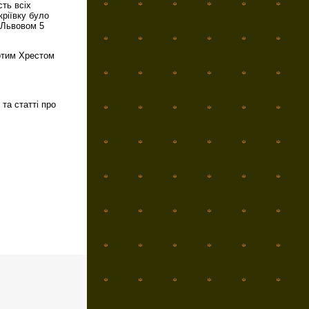
сть всіх
кріївку було
 Львовом 5
отим Хрестом
та статті про