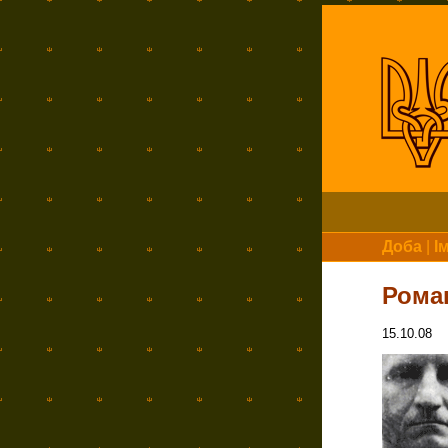
Доба
|
І
Рома
15.10.08