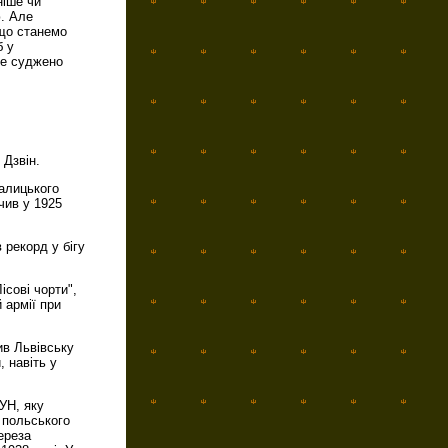
ніше чи
ю. Але
 що станемо
б у
не суджено
 Дзвін.
галицького
чив у 1925
 рекорд у бігу
ісові чорти",
 армії при
ив Львівську
 навіть у
УН, яку
 польського
ереза