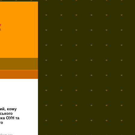
т
я
ий, кому
нського
ика ОУН та
го