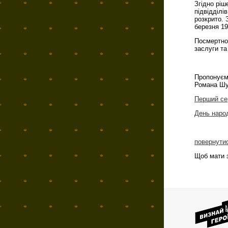
Згідно ріш
підвідділі
розкрито. 
березня 19
Посмертно
заслуги та
Пропонуєм
Романа Шух
Перший се
День наро
повернути
Щоб мати з