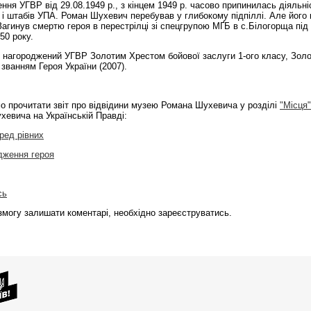
ення УГВР від 29.08.1949 р., з кінцем 1949 р. часово припинилась діяльні
в і штабів УПА. Роман Шухевич перебував у глибокому підпіллі. Але його 
Загинув смертю героя в перестрілці зі спeцгрупою МҐБ в с.Білогорща під
50 року.
 нагороджений УГВР Золотим Хрестом бойової заслуги 1-ого класу, Зол
 званням Героя України (2007).
о прочитати звіт про відвідини музею Романа Шухевича у розділі
"Місця"
евича на Українській Правді:
ред рівних
дження героя
сь
могу залишати коментарі, необхідно зареєструватись.