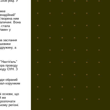
1938 році. У
ажке
енадійний"
Створена ним
аличині. Вона
а стала
Фами» у
на заслання
ьшовики
 дружину, а
 "Нахтіґаль"
юра проводу
воду ОУН. З
Ради обраний
ерал-хорунжим
і основи, що
й же
 розпочати
кому регіоні.