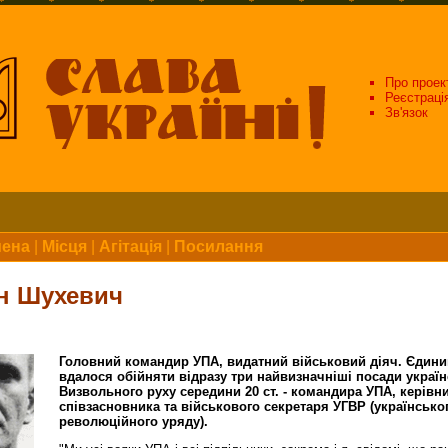
Про проек
Реєстраці
Зв'язок
мена
|
Місця
|
Агітація
|
Посилання
н Шухевич
Головний командир УПА, видатний військовий діяч. Єдини
вдалося обійняти відразу три найвизначніші посади украї
Визвольного руху середини 20 ст. - командира УПА, керівн
співзасновника та військового секретаря УГВР (українсько
революційного уряду).