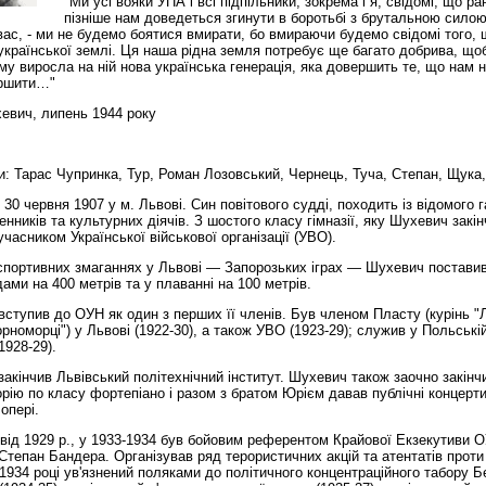
"Ми усі вояки УПА і всі підпільники, зокрема і я, свідомі, що ра
пізніше нам доведеться згинути в боротьбі з брутальною сило
ас, - ми не будемо боятися вмирати, бо вмираючи будемо свідомі того,
країнської землі. Ця наша рідна земля потребує ще багато добрива, що
у виросла на ній нова українська генерація, яка довершить те, що нам 
ершити…"
евич, липень 1944 року
: Тарас Чупринка, Тур, Роман Лозовський, Чернець, Туча, Степан, Щука,
30 червня 1907 у м. Львові. Син повітового судді, походить із відомого 
нників та культурних діячів. З шостого класу гімназії, яку Шухевич закін
 учасником Української військової організації (УВО).
спортивних змаганнях у Львові — Запорозьких іграх — Шухевич поставив
ами на 400 метрів та у плаванні на 100 метрів.
вступив до ОУН як один з перших її членів. Був членом Пласту (курінь "Л
орноморці") у Львові (1922-30), а також УВО (1923-29); служив у Польській
(1928-29).
закінчив Львівський політехнічний інститут. Шухевич також заочно закінч
рію по класу фортепіано і разом з братом Юрієм давав публічні концерти,
опері.
ід 1929 р., у 1933-1934 був бойовим референтом Крайової Екзекутиви О
тепан Бандера. Організував ряд терористичних акцій та атентатів проти
1934 році ув'язнений поляками до політичного концентраційного табору Б