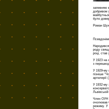
запевняю в
добривом у
майбутньом
було дов
Роман Шух
Псевдоніми
Народився 
роду свяще
році, став
У 1923 на 
з перешкод
У 1929-му 
пізніше "Ч
артилерії 
У 1932-му 
консервато
Львівській 
Член ОУН в
очолював С
режиму. У 