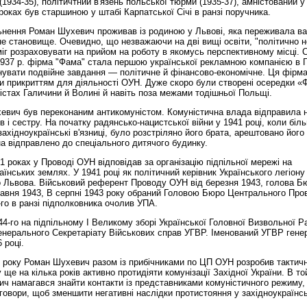
(1934-35), політичтний в'язень польської тюрми (1935-37), амністований у 
роках був старшиною у штабі Карпатської Січі в ранзі поручника.
льнення Роман Шухевич проживав із родиною у Львові, яка переживала в
е становище. Очевидно, що незважаючи на дві вищі освіти, "політично н
іг розраховувати на прийом на роботу в якомусь перспективному місці. 
1937 р. фірма "Фама" стала першою української рекламною компанією в Г
увати подвійне завдання — політичне й фінансово-економічне. Ця фірм
и прикриттям для діяльності ОУН. Дуже скоро були створені осередки «
істах Галичини й Волині й навіть поза межами тодішньої Польщі.
евич був переконаним антикомуністом. Комуністична влада відправила 
ів і сестру. На початку радянсько-нацистської війни у 1941 році, коли біл
західноукраїнські в'язниці, було розстріляно його брата, арештовано його
на відправлено до спеціального дитячого будинку.
1 роках у Проводі ОУН відповідав за організацію підпільної мережі на
аїнських землях. У 1941 році як політичний керівник Українського легіону
о Львова. Військовий референт Проводу ОУН від березня 1943, голова Б
равня 1943, В серпні 1943 року обраний Головою Бюро Центрального Про
-го в ранзі підполковника очолив УПА.
44-го на підпільному І Великому зборі Української Головної Визвольної 
енерального Секретаріату Військових справ УГВР. Іменований УГВР ген
 році.
 року Роман Шухевич разом із прибічниками по ЦП ОУН розробив тактичн
 ще на кілька років активно протидіяти комунізації Західної України. В то
ч намагався знайти контакти із представниками комуністичного режиму,
говори, щоб зменшити негативні наслідки протистояння у західноукраїнсь