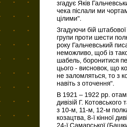
згадує Яків Гальчевськ
чека післали ми чортам
цілими".
Згадуючи бій штабової 
групи проти шести пол
року Гальчевський писав
неможливо, щоб із так
шабель, боронитися пе
цього - висновок, що к
не заломляться, то з 
навіть з оточення".
В 1921 – 1922 рр. ота
дивізій Г. Котовського т
з 10-м, 11-м, 12-м полк
козацтва, 8-ї кінної див
24-ї Самарської (Башки