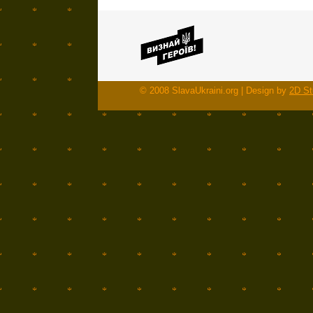
© 2008 SlavaUkraini.org | Design by
2D St