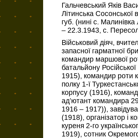
Гальчевський Яків Васи
Літинська Сосонської в
губ. (нині с. Малинівка
– 22.3.1943, с. Пересо
Військовий діяч, вчите
запасної гарматної бри
командир маршової рот
батальйону Російської (
1915), командир роти к
полку 1-ї Туркестансько
корпусу (1916), команд
ад’ютант командира 29-
1916 – 1917)), завідув
(1918), організатор і 
куреня 2-го українськог
1919), сотник Окремого