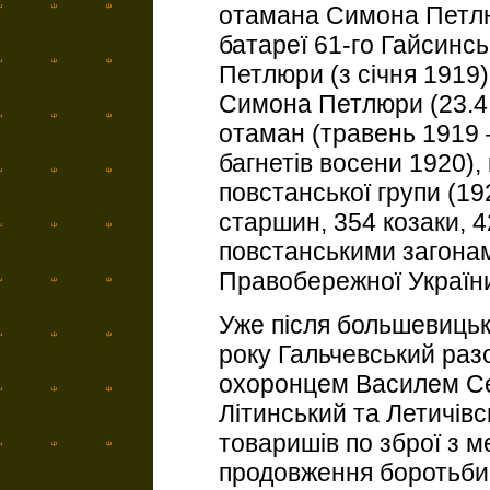
отамана Симона Петлюр
батареї 61-го Гайсинсь
Петлюри (з січня 1919)
Симона Петлюри (23.4.
отаман (травень 1919 –
багнетів восени 1920),
повстанської групи (19
старшин, 354 козаки, 4
повстанськими загонам
Правобережної Україн
Уже після большевицько
року Гальчевський раз
охоронцем Василем Се
Літинський та Летичівс
товаришів по зброї з м
продовження боротьби.