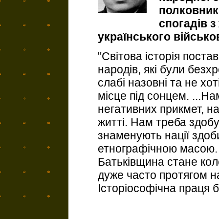
полковник 
спогадів з
українського військо
"Світова історія поста
народів, які були безхр
слабі назовні та не хо
місце під сонцем. ...Н
негативних прикмет, н
житті. Нам треба здобут
знаменують нації здоби
етнографічною масою.
Батьківщина стане кол
дуже часто протягом на
Історіософічна праця б