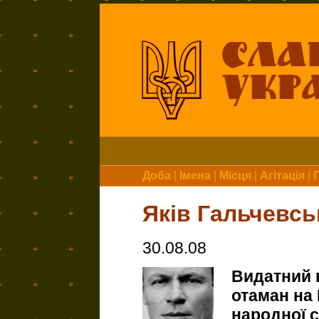
Доба
|
Імена
|
Місця
|
Агітація
|
Яків Гальчевсь
30.08.08
Видатний 
отаман на 
народної 