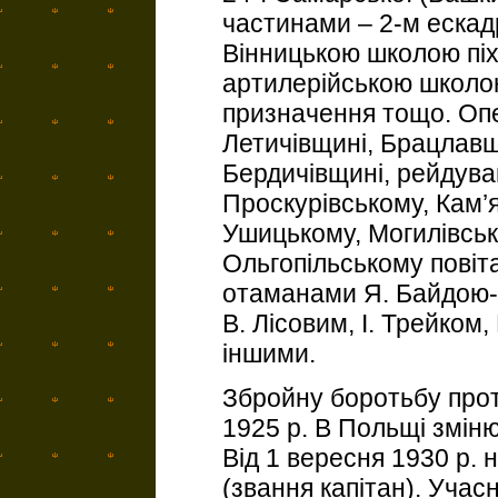
частинами – 2-м ескад
Вінницькою школою піх
артилерійською школою
призначення тощо. Опе
Летичівщині, Брацлавщ
Бердичівщині, рейдува
Проскурівському, Кам’
Ушицькому, Могилівськ
Ольгопільському повіта
отаманами Я. Байдою-
В. Лісовим, І. Трейком
іншими.
Збройну боротьбу прот
1925 р. В Польщі змін
Від 1 вересня 1930 р. н
(звання капітан). Учасн