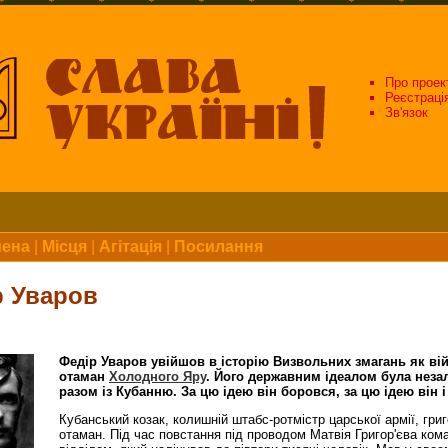
Про проек
Реєстраці
Зв'язок
мена
|
Місця
|
Агітація
|
Посилання
р Уваров
Федір Уваров увійшов в історію Визвольних змагань як ві
отаман
Холодного Яру
. Його державним ідеалом була неза
разом із Кубанню. За цю ідею він боровся, за цю ідею він і
Кубанський козак, колишній штабс-ротмістр царської армії, григ
отаман. Під час повстання під проводом Матвія Григор'єва ком