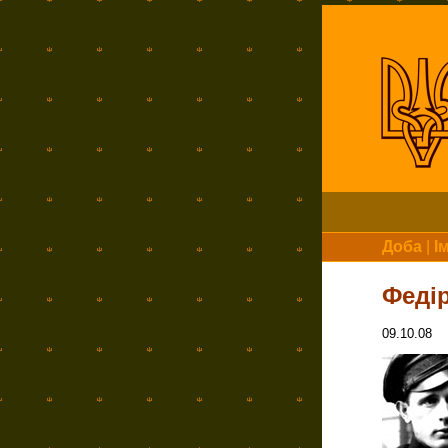
Доба
|
І
Феді
09.10.08