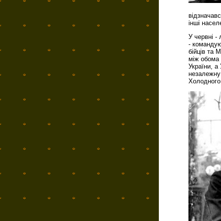
відзначавс
інші насел
У червні -
- командую
бійців та 
між обома 
України, а
незалежну 
Холодного 