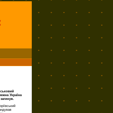
т
я
йськовий
лежна Україна
 загинув.
оріївський
андував