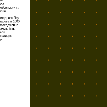
му
ова
Бобринську та
ирин.
Холодного Яру
варова в 1000
 розходження
залежність
тьби
околицях
 р.