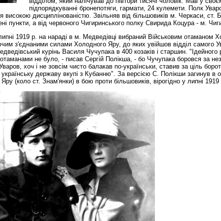
відділом, який налічував до півтори тисячі чоловік. Мав у своє
підпорядкуванні бронепотяги, гармати, 24 кулемети. Полк Увар
я високою дисциплінованістю. Звільняв від більшовиків м. Черкаси, ст. 
ені пункти, а від червоного Чигиринського полку Свирида Коцура - м. Чиг
 липні 1919 р. на нараді в м. Медведівці вибраний Військовим отаманом 
чим з'єднаними силами Холодного Яру, до яких увійшов відділ самого У
Медведівський курінь Василя Чучупака в 400 козаків і старшин. "Ідейного
отаманами не було, - писав Сергій Полікша, - бо Чучупака боровся за не
 Уваров, хоч і не зовсім чисто балакав по-українськи, ставив за ціль боро
українську державу вкупі з Кубанню". За версією С. Полікши загинув в 
Яру (коло ст. Знам'янки) в бою проти більшовиків, вірогідно у липні 1919