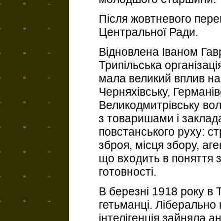
Після жовтневого пере
Центральної Ради.
Відновлена Іваном Га
Трипільська організаці
мала великий вплив на 
Черняхівську, Германів
Великодмитрівську вол
з товаришами і закла
повстанського руху: ст
зброя, місця збору, аг
що входить в поняття 
готовності.
В березні 1918 року в 
гетьманці. Ліберально
інтелігенція зайняла а