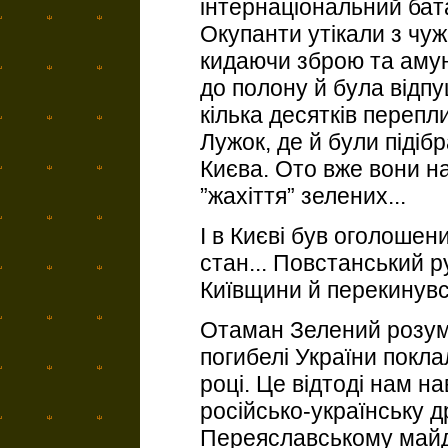
інтернаціональний бат
Окупанти утікали з чуж
кидаючи зброю та амун
до полону й була відп
кілька десятків перепл
Лужок, де й були підіб
Києва. Ото вже вони на
”жахіття” зелених...
І в Києві був оголошен
стан... Повстанський 
Київщини й перекинув
Отаман Зелений розумі
погибелі України покл
році. Це відтоді нам на
російсько-українську д
Переяславському майдан