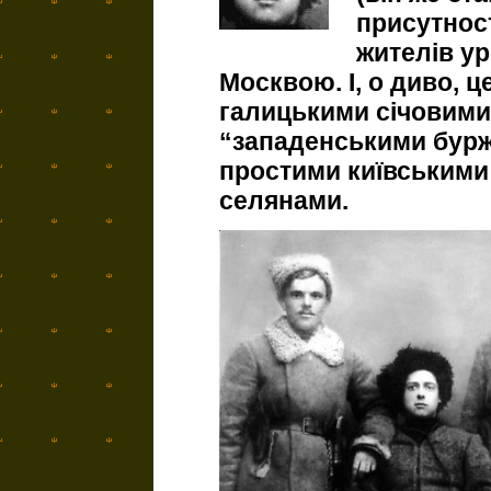
присутност
жителів ур
Москвою. І, о диво, 
галицькими січовими
“западенськими бурж
простими київськими 
селянами.