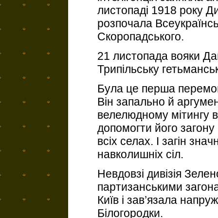
листопаді 1918 року Д
розпочала Всеукраїнсь
Скоропадського.
21 листопада вояки Д
Трипільську гетьмансь
Була це перша перемог
Він запально й аргуме
велелюдному мітингу в 
допомогти його загону
всіх селах. І загін зн
навколишніх сіл.
Невдовзі дивізія Зеле
партизанськими загон
Київ і зав’язала напруж
Білогородки.