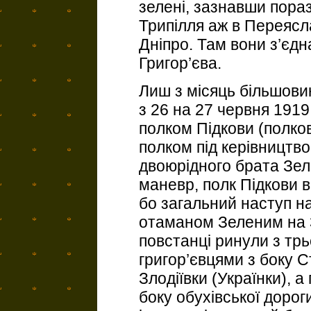
зелені, зазнавши пораз
Трипілля аж в Переясл
Дніпро. Там вони з’єд
Григор’єва.
Лиш з місяць більшовик
з 26 на 27 червня 1919
полком Підкови (полко
полком під керівницт
двоюрідного брата Зел
маневр, полк Підкови 
бо загальний наступ н
отаманом Зеленим на 3
повстанці ринули з трь
григор’євцями з боку С
Злодіївки (Українки), 
боку обухівської дороги