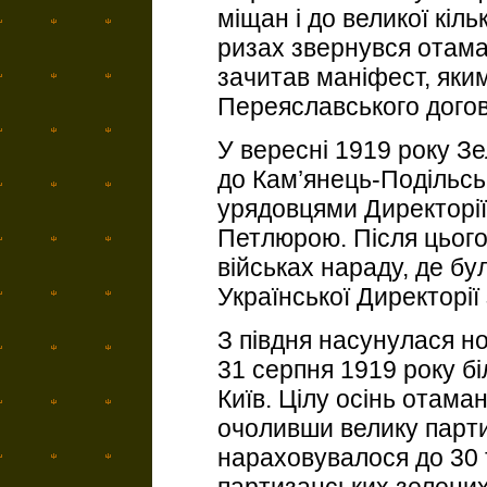
міщан і до великої кіл
ризах звернувся отаман
зачитав маніфест, яки
Переяславського догов
У вересні 1919 року Зе
до Кам’янець-Подільськ
урядовцями Директорії
Петлюрою. Після цього
військах нараду, де б
Української Директорії
З півдня насунулася но
31 серпня 1919 року бі
Київ. Цілу осінь отама
очоливши велику парти
нараховувалося до 30 т