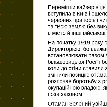
Перемігши кайзерівців 
вступила в Київ і оше
червоних прапорів і чи
та “Всю землю без вик
в місто й інші військов
На початку 1919 року 
Директорією, бо вважа
встановлювати разом з
більшовицької Росії і 
коли до стіни ставили 
змінили позицію отамана
розпочав боротьбу з р
окупаційною владою, я
поза законом.
Отаман Зелений увійшо