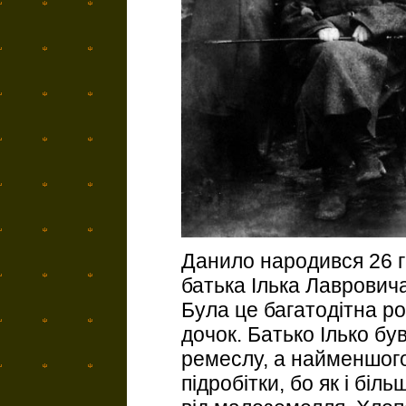
Данило народився 26 гр
батька Ілька Лавровича
Була це багатодітна род
дочок. Батько Ілько бу
ремеслу, а найменшого
підробітки, бо як і біл