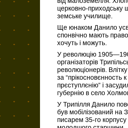
від малоземелля. Хлоп
церковно-приходську ш
земське училище.
Ще юнаком Данило усві
спонвічно мають право
хочуть і можуть.
У революцію 1905—190
організаторів Трипільсь
революціонерів. Влітк
за “прікосновєнность 
прєступлєнію” і засуд
губернію в село Холмо
У Трипілля Данило пове
був мобілізований на 
писарем 35-го корпусу 
молодшого старшини.