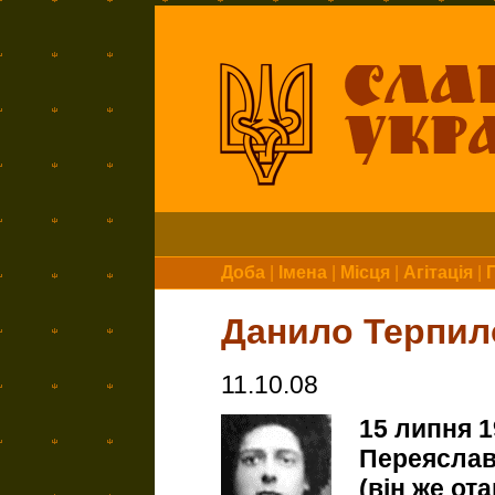
Доба
|
Імена
|
Місця
|
Агітація
|
Данило Терпил
11.10.08
15 липня 1
Переяслав
(він же от