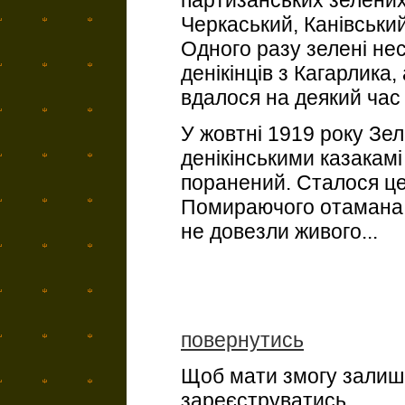
партизанських зелених
Черкаський, Канівський
Одного разу зелені не
денікінців з Кагарлика,
вдалося на деякий час 
У жовтні 1919 року Зел
денікінськими казакамі
поранений. Сталося це
Помираючого отамана в
не довезли живого...
повернутись
Щоб мати змогу залиша
зареєструватись.