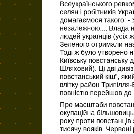
Всеукраїнського ревком
селян і робітників Укр
домагаємося такого: - 
незалежною...; Влада н
людей українців (усіх ж
Зеленого отримали назв
Тоді ж було утворено н
Київську повстанську 
Шляховий). Ці дві диві
повстанський кіш”, яки
влітку район Трипілля-
повністю перейшов до 
Про масштаби повстанс
окупаційна більшовиць
року проти повстанців 
тисячу вояків. Червоні