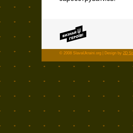
© 2008 SlavaUkraini.org | Design by
2D St