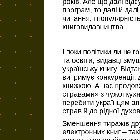
років. Але що далі відс
програм, то далі й далі
читання, і популярніст
книговидавництва.
І поки політики лише г
та освіти, видавці зм
українську книгу. Відт
витримує конкуренції, 
книжкою. А нас продо
стравами» з чужої кухн
перебити українцям ап
страв й до рідної духов
Зменшення тиражів дру
електронних книг – так