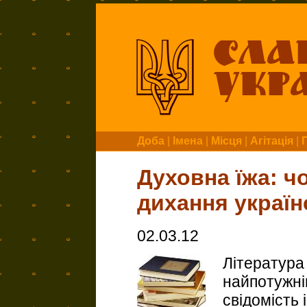
Доба
|
Імена
|
Місця
|
Агітація
|
Духовна їжа: 
дихання україн
02.03.12
Література
найпотужні
свідомість 