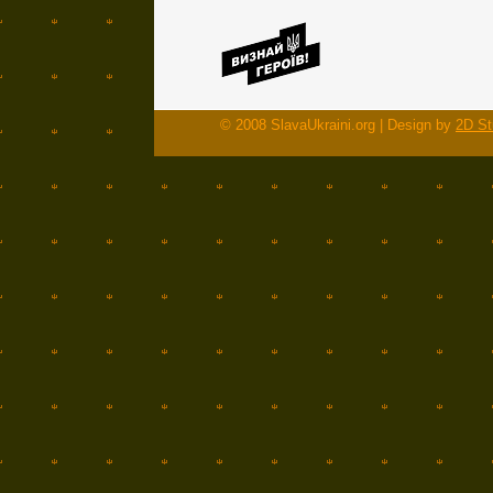
© 2008 SlavaUkraini.org | Design by
2D St