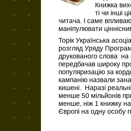
Книжка вихо
ті чи інші 
читача. І саме вплива
маніпулювати ціннісним
Торік Українська асоці
розгляд Уряду Програм
друкованого слова на 
передбачав широку проп
популяризацію за корд
кампанію назвали зан
кишені. Наразі реальні
менше 50 мільйонів при
менше, ніж 1 книжку на 
Європі на одну особу 