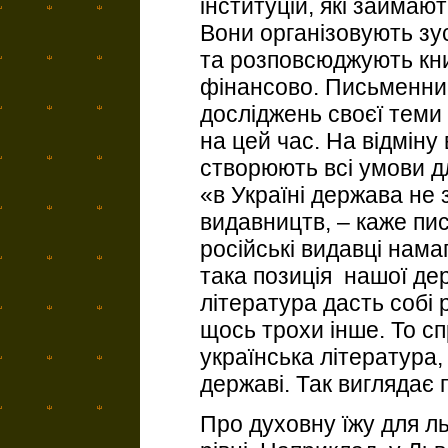
інституцій, які займаю
Вони організовують зус
та розповсюджують кни
фінансово. Письменник
досліджень своєї теми 
на цей час. На відміну 
створюють всі умови д
«в Україні держава не
видавництв, – каже пи
російські видавці нам
така позиція нашої де
література дасть собі 
щось трохи інше. То сп
українська література,
державі. Так виглядає 
Про духовну їжу для л