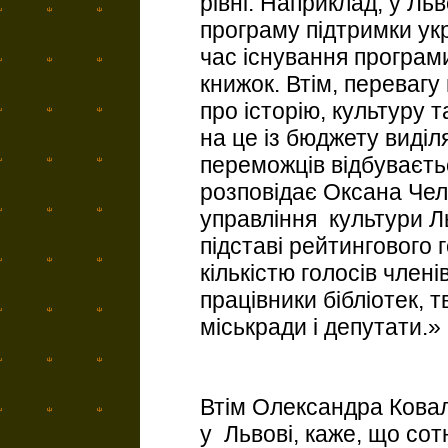
рівні. Наприклад, у Ль
програму підтримки ук
час існування програм
книжок. Втім, перевагу
про історію, культуру 
на це із бюджету виділ
переможців відбуваєтьс
розповідає Оксана Чел
управління культури Ль
підставі рейтингового
кількістю голосів членів
працівники бібліотек, т
міськради і депутати.»
Втім Олександра Ковал
у Львові, каже, що сотн