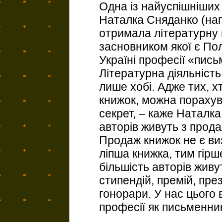
Одна із найуспішніших
Наталка Сняданко (нап
отримала літературну 
засновником якої є Пол
Україні професії «пись
Літературна діяльність
лише хобі. Адже тих, х
книжок, можна порахув
секрет, – каже Наталка
авторів живуть з продаж
Продаж книжок не є ви
ліпша книжка, тим гірш
більшість авторів живу
стипендій, премій, пре
гонорари. У нас цього 
професії як письменник