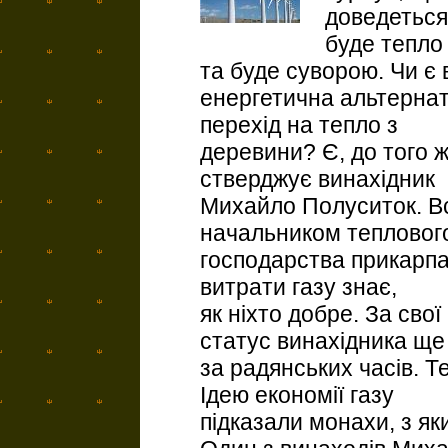
доведеться 
буде тепло 
та буде суворою. Чи є 
енергетична альтернати
перехід на тепло з
деревини? Є, до того ж
стверджує винахідник
Михайло Полуситок. В
начальником тепловог
господарства прикарпа
витрати газу знає,
як ніхто добре. За сво
статус винахідника ще
за радянських часів. Т
Ідею економії газу
підказали монахи, з я