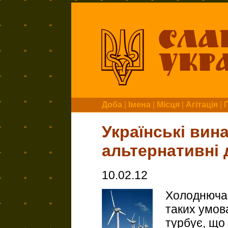
Доба
|
Імена
|
Місця
|
Агітація
|
Українські вина
альтернативні 
10.02.12
Холоднюча 
таких умов
турбує, що 