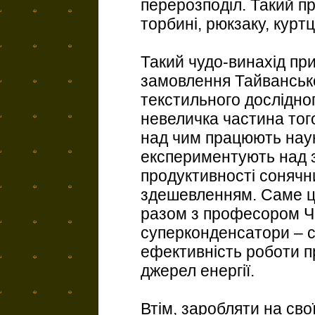
перерозподіл. Такий п
торбині, рюкзаку, куртці
Такий чудо-винахід пр
замовлення Тайванськ
текстильного дослідног
невеличка частина тог
над чим працюють наук
експериментують над 
продуктивності сонячних
здешевленням. Саме ці
разом з професором Ч
суперконденсатори – с
ефективність роботи п
джерел енергії.
Втім, заробляти на сво