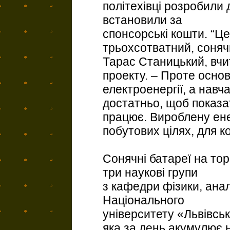
політехівці розробили
встановили за
спонсорські кошти. “Це
трьохсотватний, соняч
Тарас Станицький, вч
проекту. – Проте осно
електроенергії, а навча
достатньо, щоб показат
працює. Вироблену ен
побутових цілях, для ко
Сонячні батареї на тор
три наукові групи
з кафедри фізики, аналі
Національного
університету «Львівськ
яка за день акумулює 