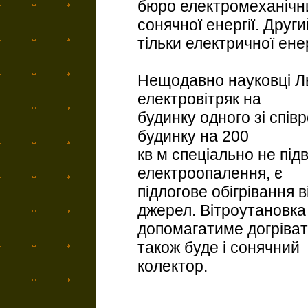
бюро електромеханічних
сонячної енергії. Друг
тільки електричної енерг
Нещодавно науковці Ль
електровітряк на
будинку одного зі співр
будинку на 200
кв м спеціально не підв
електроопалення, є
підлогове обігрівання 
джерел. Вітроутановка
допомагатиме догрівати
також буде і сонячний
колектор.