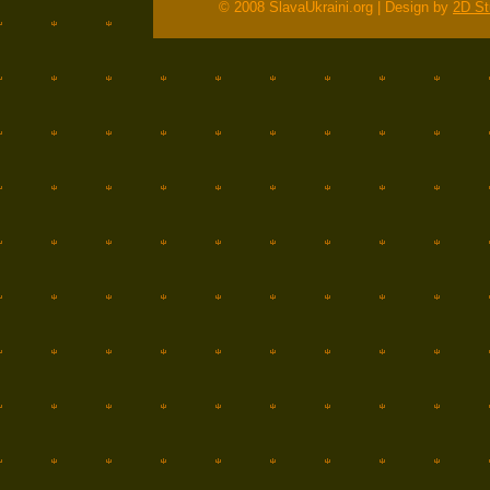
© 2008 SlavaUkraini.org | Design by
2D St