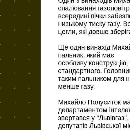
Один з винаходів Миха
спалювання газоповітря
всередині пічки забезп
низькому тиску газу. В
цегли, які довше збері
Ще один винахід Миха
пальник, який має
особливу конструкцію, 
стандартного. Головни
таким пальником для на
менше газу.
Михайло Полуситок ма
департаментом інтелек
звертався у “Львівгаз”
депутатів Львівської м